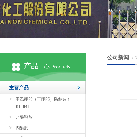
公司新闻
/ 
产品
中心 Products
主营产品
甲乙酮肟（丁酮肟）防结皮剂
KL-841
盐酸羟胺
丙酮肟