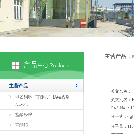
主营产品
/
产品
中心 Products
主营产品
英文名称：4-Met
甲乙酮肟（丁酮肟）防结皮剂
英文别名：Isobut
KL-841
CAS No.：10
盐酸羟胺
分子式：C
6
丙酮肟
分子量：115.