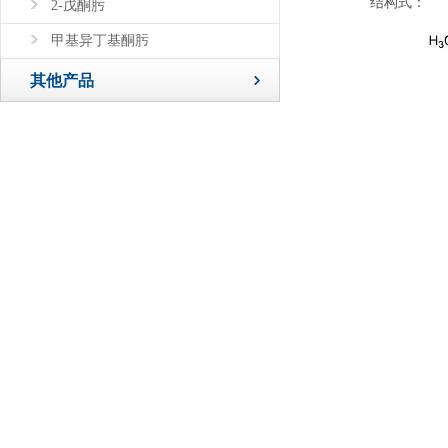
结构式：
2-戊酮肟
甲基异丁基酮肟
其他产品