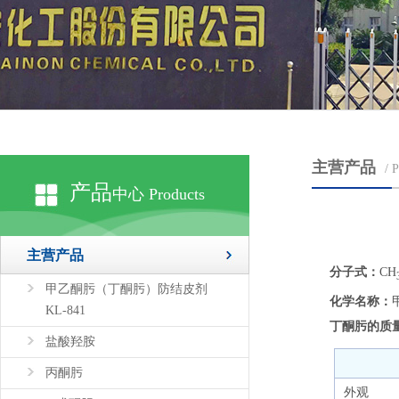
主营产品
/
产品
中心 Products
主营产品
分子式：
CH
甲乙酮肟（丁酮肟）防结皮剂
化学名称：
KL-841
丁酮肟的质
盐酸羟胺
丙酮肟
外观