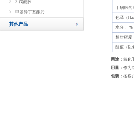
2-戊酮肟
丁酮肟含量
甲基异丁基酮肟
色泽（Haz
其他产品
水分， % 
相对密度（
酸值（以氢
用途：
氧化
用量：
作为
包装：
按客