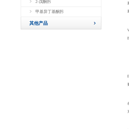
2-戊酮肟
甲基异丁基酮肟
其他产品
V
B