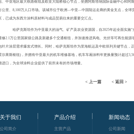
站、中亚地区最大铁路枢纽及欧亚大陆桥核心节点，坐拥阿斯塔纳国际金融中心和阿斯塔纳枢纽
方公里、8,100万人口市场。该城市位于欧洲—中亚—中国陆运走廊的黄金支点，全球
区，已成为东西方涂料原材料与成品贸易往来的重要交汇点。
哈萨克斯坦作为中亚最大的油气、矿产及农业资源国，自2025年起全面实施“光明
维修2.1万公里国家级公路及新建多个交通枢纽，并加速推进风电、光伏等可再生能
电叶片涂层需求爆发式增长。同时，哈萨克斯坦作为里海航运及中欧班列关键节点，正
霍尔果斯枢纽)，并拥有中亚最大的机车维修基地，机车车厢涂料年更换量预计超过3,500
赖进口，为全球涂料企业提供了前所未有的市场增量。
< 上一篇
< 返回 >
关于我们
产品介绍
新闻动态
公司简介
主营产品
公司新闻