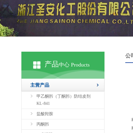
公
产品
中心 Products
主营产品
甲乙酮肟（丁酮肟）防结皮剂
KL-841
盐酸羟胺
丙酮肟